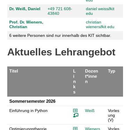
Dr. Weiß, Daniel
+49 721 608-
daniel weiss
∂
kit
43840
edu
Prof. Dr. Wieners,
christian
Christian
wieners
∂
kit edu
6 weitere Personen sind nur innerhalb des KIT sichtbar.
Aktuelles Lehrangebot
Titel
L
Dozen
Typ
i
t*inne
n
n
k
s
Sommersemester 2026
Einführung in Python
Weiß
Vorles
ung
(V)
Optimierungstheorie
Wieners
Vorles