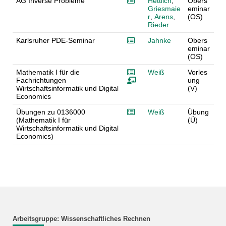
AG Inverse Probleme
Hettlich
,
Obers
Griesmaie
eminar
r
,
Arens
,
(OS)
Rieder
Karlsruher PDE-Seminar
Jahnke
Obers
eminar
(OS)
Mathematik I für die
Weiß
Vorles
Fachrichtungen
ung
Wirtschaftsinformatik und Digital
(V)
Economics
Übungen zu 0136000
Weiß
Übung
(Mathematik I für
(Ü)
Wirtschaftsinformatik und Digital
Economics)
Arbeitsgruppe: Wissenschaftliches Rechnen