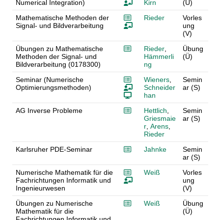
Numerical Integration)
Kirn
(Ü)
Mathematische Methoden der
Rieder
Vorles
Signal- und Bildverarbeitung
ung
(V)
Übungen zu Mathematische
Rieder
,
Übung
Methoden der Signal- und
Hämmerli
(Ü)
Bildverarbeitung (0178300)
ng
Seminar (Numerische
Wieners
,
Semin
Optimierungsmethoden)
Schneider
ar (S)
han
AG Inverse Probleme
Hettlich
,
Semin
Griesmaie
ar (S)
r
,
Arens
,
Rieder
Karlsruher PDE-Seminar
Jahnke
Semin
ar (S)
Numerische Mathematik für die
Weiß
Vorles
Fachrichtungen Informatik und
ung
Ingenieurwesen
(V)
Übungen zu Numerische
Weiß
Übung
Mathematik für die
(Ü)
Fachrichtungen Informatik und