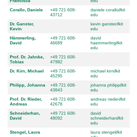
Francisca
edu
Corallo, Daniele
+49 721 608-
daniele corallo
∂
kit
43712
edu
Dr. Ganster,
kevin ganster
∂
kit
Kevin
edu
Hämmerling,
+49 721 608-
david
David
46689
haemmerling
∂
kit
edu
Prof. Dr. Jahnke,
+49 721 608-
Tobias
47982
Dr. Kirn, Michael
+49 721 608-
michael kirn
∂
kit
45295
edu
Philipp, Johanna
+49 721 608-
johanna philipp
∂
kit
43843
edu
Prof. Dr. Rieder,
+49 721 608-
andreas rieder
∂
kit
Andreas
42678
edu
Schneiderhan,
+49 721 608-
david
David
48092
schneiderhan
∂
kit
edu
Stengel, Laura
laura stengel
∂
kit
edu