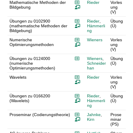
Mathematische Methoden der
Rieder
Vorles
Bildgebung
ung
(V)
Übungen zu 0102900
Rieder
,
Übung
(mathematische Methoden der
Hämmerli
(Ü)
Bildgebung)
ng
Numerische
Wieners
Vorles
Optimierungsmethoden
ung
(V)
Übungen zu 0124000
Wieners
,
Übung
(numerische
Schneider
(Ü)
Optimierungsmethoden)
han
Wavelets
Rieder
Vorles
ung
(V)
Übungen zu 0166200
Rieder
,
Übung
(Wavelets)
Hämmerli
(Ü)
ng
Proseminar (Codierungstheorie)
Jahnke
,
Prose
Kirn
minar
(PS)