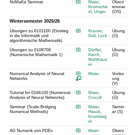
NuMaKa Seminar
Maier
,
Obers
Krumsche
eminar
id
,
Unger
(OS)
Wintersemester 2025/26
Übungen zu 0101100 (Einstieg
Krause
,
Übung
in die Informatik und
Doll
,
Lück
(Ü)
algorithmische Mathematik)
Übungen zu 0108700
Dörfler
,
Übung
(Numerische Mathematik 1)
Karch
,
(Ü)
Mühlhäus
er
Numerical Analysis of Neural
Maier
Vorles
Networks
ung
(V)
Tutorial for 0166100 (Numerical
Maier
,
Übung
Analysis of Neural Networks)
Crocoll
(Ü)
Seminar (Scale-Bridging
Maier
,
Semin
Numerical Methods)
Hauck
,
ar (S)
Krumbieg
el
AG Numerik von PDEs
Maier
Obers