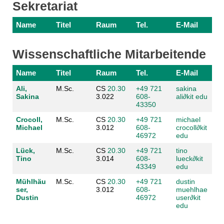
Sekretariat
Name
Titel
Raum
Tel.
E-Mail
Wissenschaftliche Mitarbeitende
Name
Titel
Raum
Tel.
E-Mail
Ali,
M.Sc.
CS
20.30
+49 721
sakina
Sakina
3.022
608-
ali
∂
kit edu
43350
Crocoll,
M.Sc.
CS
20.30
+49 721
michael
Michael
3.012
608-
crocoll
∂
kit
46972
edu
Lück,
M.Sc.
CS
20.30
+49 721
tino
Tino
3.014
608-
lueck
∂
kit
43349
edu
Mühlhäu
M.Sc.
CS
20.30
+49 721
dustin
ser,
3.012
608-
muehlhae
Dustin
46972
user
∂
kit
edu