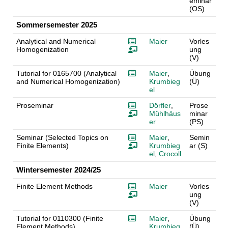
eminar
(OS)
Sommersemester 2025
Analytical and Numerical
Maier
Vorles
Homogenization
ung
(V)
Tutorial for 0165700 (Analytical
Maier
,
Übung
and Numerical Homogenization)
Krumbieg
(Ü)
el
Proseminar
Dörfler
,
Prose
Mühlhäus
minar
er
(PS)
Seminar (Selected Topics on
Maier
,
Semin
Finite Elements)
Krumbieg
ar (S)
el
,
Crocoll
Wintersemester 2024/25
Finite Element Methods
Maier
Vorles
ung
(V)
Tutorial for 0110300 (Finite
Maier
,
Übung
Element Methods)
Krumbieg
(Ü)