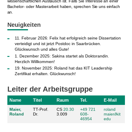
wissenschaftlichen Austausch ist. Falls Sie Interesse an einer
Bachelor- oder Masterarbeit haben, sprechen Sie uns einfach
an.
Neuigkeiten
11. Februar 2026: Felix hat erfolgreich seine Dissertation
verteidigt und ist jetzt Postdoc in Saarbrücken.
Glückwunsch und alles Gute!
1. Dezember 2025: Sakina startet als Doktorandin.
Herzlich Willkommen!
19. November 2025: Roland hat das KIT Leadership
Zertifikat erhalten. Glückwunsch!
Leiter der Arbeitsgruppe
Name
Titel
Raum
Tel.
E-Mail
Maier,
TT-Prof.
CS
20.30
+49 721
roland
Roland
Dr.
3.009
608-
maier
∂
kit
46954
edu