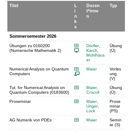
Titel
L
Dozen
Typ
i
t*inne
n
n
k
s
Sommersemester 2026
Übungen zu 0160200
Dörfler
,
Übung
(Numerische Mathematik 2)
Karch
,
(Ü)
Mühlhäus
er
Numerical Analysis on Quantum
Maier
Vorles
Computers
ung
(V)
Tut. for Numerical Analysis on
Maier
,
Übung
Quantum Computers (0183600)
Crocoll
(Ü)
Proseminar
Maier
,
Prose
Unger
,
minar
Lück
(PS)
AG Numerik von PDEs
Maier
Semin
ar (S)