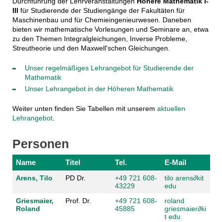
Durchführung der Lehrveranstaltungen
Höhere Mathematik I-
III
für Studierende der Studiengänge der Fakultäten für
Maschinenbau und für Chemieingenieurwesen. Daneben
bieten wir mathematische Vorlesungen und Seminare an, etwa
zu den Themen Integralgleichungen, Inverse Probleme,
Streutheorie und den Maxwell'schen Gleichungen.
Unser regelmäßiges Lehrangebot für Studierende der
Mathematik
Unser Lehrangebot in der Höheren Mathematik
Weiter unten finden Sie Tabellen mit unserem
aktuellen
Lehrangebot
.
Personen
Name
Titel
Tel.
E-Mail
Arens, Tilo
PD Dr.
+49 721 608-
tilo arens
∂
kit
43229
edu
Griesmaier,
Prof. Dr.
+49 721 608-
roland
Roland
45885
griesmaier
∂
ki
t edu