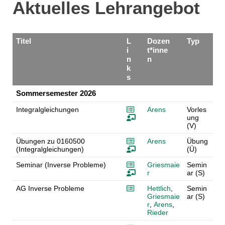
Aktuelles Lehrangebot
Titel
L
Dozen
Typ
i
t*inne
n
n
k
s
Sommersemester 2026
Integralgleichungen
Arens
Vorles
ung
(V)
Übungen zu 0160500
Arens
Übung
(Integralgleichungen)
(Ü)
Seminar (Inverse Probleme)
Griesmaie
Semin
r
ar (S)
AG Inverse Probleme
Hettlich
,
Semin
Griesmaie
ar (S)
r
,
Arens
,
Rieder