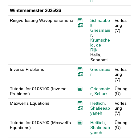
n
Wintersemester 2025/26
Ringvorlesung Wavephenomena
Schnaube
Vorles
lt
,
ung
Griesmaie
(V)
r
,
Krumsche
id
,
de
Rijk
,
Halla,
Senapati
Inverse Problems
Griesmaie
Vorles
r
ung
(V)
Tutorial for 0105100 (Inverse
Griesmaie
Übung
Problems)
r
,
Schurr
(Ü)
Maxwell's Equations
Hettlich
,
Vorles
Shafieeab
ung
yaneh
(V)
Tutorial for 0105700 (Maxwell's
Hettlich
,
Übung
Equations)
Shafieeab
(Ü)
yaneh