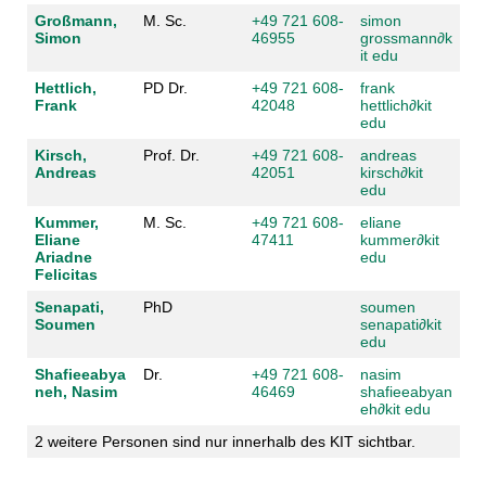
Großmann,
M. Sc.
+49 721 608-
simon
Simon
46955
grossmann
∂
k
it edu
Hettlich,
PD Dr.
+49 721 608-
frank
Frank
42048
hettlich
∂
kit
edu
Kirsch,
Prof. Dr.
+49 721 608-
andreas
Andreas
42051
kirsch
∂
kit
edu
Kummer,
M. Sc.
+49 721 608-
eliane
Eliane
47411
kummer
∂
kit
Ariadne
edu
Felicitas
Senapati,
PhD
soumen
Soumen
senapati
∂
kit
edu
Shafieeabya
Dr.
+49 721 608-
nasim
neh, Nasim
46469
shafieeabyan
eh
∂
kit edu
2 weitere Personen sind nur innerhalb des KIT sichtbar.