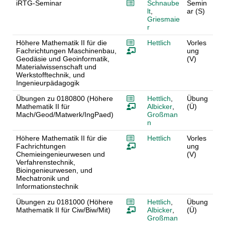
iRTG-Seminar
Schnaube
Semin
lt
,
ar (S)
Griesmaie
r
Höhere Mathematik II für die
Hettlich
Vorles
Fachrichtungen Maschinenbau,
ung
Geodäsie und Geoinformatik,
(V)
Materialwissenschaft und
Werkstofftechnik, und
Ingenieurpädagogik
Übungen zu 0180800 (Höhere
Hettlich
,
Übung
Mathematik II für
Albicker
,
(Ü)
Mach/Geod/Matwerk/IngPaed)
Großman
n
Höhere Mathematik II für die
Hettlich
Vorles
Fachrichtungen
ung
Chemieingenieurwesen und
(V)
Verfahrenstechnik,
Bioingenieurwesen, und
Mechatronik und
Informationstechnik
Übungen zu 0181000 (Höhere
Hettlich
,
Übung
Mathematik II für Ciw/Biw/Mit)
Albicker
,
(Ü)
Großman