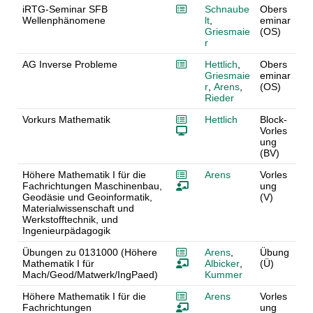
iRTG-Seminar SFB
Schnaube
Obers
Wellenphänomene
lt
,
eminar
Griesmaie
(OS)
r
AG Inverse Probleme
Hettlich
,
Obers
Griesmaie
eminar
r
,
Arens
,
(OS)
Rieder
Vorkurs Mathematik
Hettlich
Block-
Vorles
ung
(BV)
Höhere Mathematik I für die
Arens
Vorles
Fachrichtungen Maschinenbau,
ung
Geodäsie und Geoinformatik,
(V)
Materialwissenschaft und
Werkstofftechnik, und
Ingenieurpädagogik
Übungen zu 0131000 (Höhere
Arens
,
Übung
Mathematik I für
Albicker
,
(Ü)
Mach/Geod/Matwerk/IngPaed)
Kummer
Höhere Mathematik I für die
Arens
Vorles
Fachrichtungen
ung