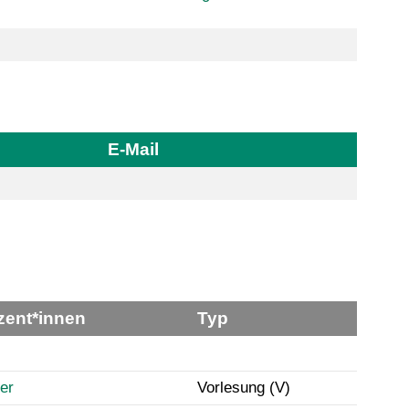
E-Mail
zent*innen
Typ
er
Vorlesung (V)