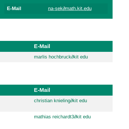
E-Mail
na-sek∂math.kit.edu
E-Mail
marlis hochbruck
∂
kit edu
E-Mail
christian knieling
∂
kit edu
mathias reichardt3
∂
kit edu