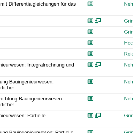
it Differentialgleichungen für das
Neh
Gr
Gr
Hoc
Rei
nieurwesen: Integralrechnung und
Neh
tung Bauingenieurwesen:
Neh
rlicher
richtung Bauingenieurwesen:
Neh
rlicher
ieurwesen: Partielle
Gr
ung Bauingenieurwesen: Partielle
Gr