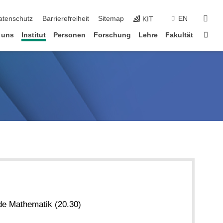
suc
atenschutz
Barrierefreiheit
Sitemap
EN
KIT
Star
 uns
Institut
Personen
Forschung
Lehre
Fakultät
de Mathematik (20.30)