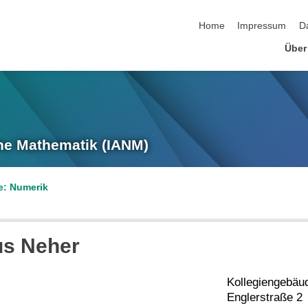
Navigation überspringen
Home
Impressum
D
Über
he Mathematik (IANM)
e: Numerik
us
Neher
Kollegiengebäu
Englerstraße 2