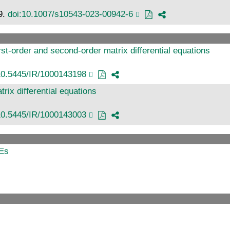
9.
doi:10.1007/s10543-023-00942-6
rst-order and second-order matrix differential equations
10.5445/IR/1000143198
rix differential equations
10.5445/IR/1000143003
DEs