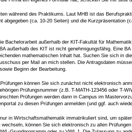
eiten während des Praktikums. Laut MHB ist das Berufspra
t abgegeben (ca. 10-20 Seiten) und die Kurzpräsentation (c
e Bachelorarbeit außerhalb der KIT-Fakultät für Mathematik 
 außerhalb des KIT ist nicht genehmigungsfähig. Eine BA a
eichenden mathematischen Inhalt hat. Suchen Sie sich in dies
usschuss per Mail an mich stellen. Die Antragsdaten müsse
 sowie Beginn der Bearbeitung.
Prüfungen können Sie sich zunächst nicht elektronisch anmel
gehörigen Prüfungsnummer (z.B. T-MATH-123456 oder T-WI
wünschten Prüfungen werden dann in Campus im Mastervorzu
nportal zu diesen Prüfungen anmelden (und ggf. auch wiede
ur in Wirtschaftsmathematik immatrikuliert sind, um späte
wechseln, können Sie sich elektronisch zu allen Prüfungen
BWL-Grundprogramm oder zu VWL 1. Die Zulassung zu andere