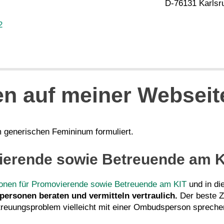
D-76131 Karlsr
2
en auf meiner Webseit
m generischen Femininum formuliert.
erende sowie Betreuende am K
nen für Promovierende sowie Betreuende am KIT
und in di
rsonen beraten und vermitteln vertraulich.
Der beste Z
Betreuungsproblem vielleicht mit einer Ombudsperson sprech