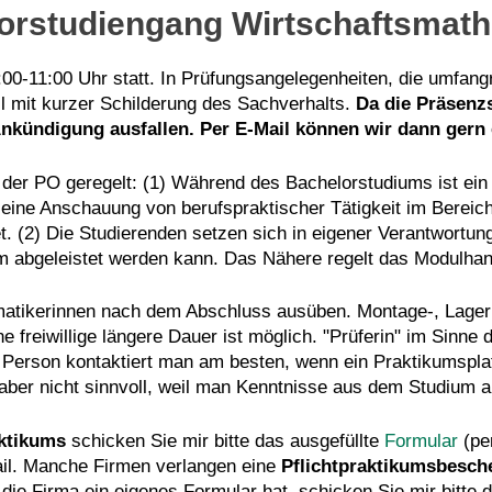
orstudiengang Wirtschaftsmat
00-11:00 Uhr statt. In Prüfungsangelegenheiten, die umfangre
 mit kurzer Schilderung des Sachverhalts.
Da die Präsenzs
Ankündigung ausfallen. Per E-Mail können wir dann gern 
a der PO geregelt: (1) Während des Bachelorstudiums ist e
n eine Anschauung von berufspraktischer Tätigkeit im Berei
 (2) Die Studierenden setzen sich in eigener Verantwortung 
um abgeleistet werden kann. Das Nähere regelt das Modulha
matikerinnen nach dem Abschluss ausüben. Montage-, Lagerist
ne freiwillige längere Dauer ist möglich. "Prüferin" im Sin
se Person kontaktiert man am besten, wenn ein Praktikumspl
 aber nicht sinnvoll, weil man Kenntnisse aus dem Studium 
ktikums
schicken Sie mir bitte das ausgefüllte
Formular
(pe
ail. Manche Firmen verlangen eine
Pflichtpraktikumsbesch
 die Firma ein eigenes Formular hat, schicken Sie mir bitte 