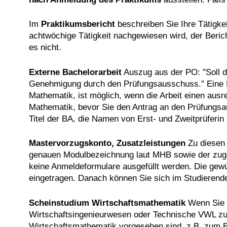
Im
Praktikumsbericht
beschreiben Sie Ihre Tätigk
achtwöchige Tätigkeit nachgewiesen wird, der Berich
es nicht.
Externe Bachelorarbeit
Auszug aus der PO: "Soll di
Genehmigung durch den Prüfungsausschuss." Eine BA
Mathematik, ist möglich, wenn die Arbeit einen ausr
Mathematik, bevor Sie den Antrag an den Prüfungsa
Titel der BA, die Namen von Erst- und Zweitprüferin
Mastervorzugskonto, Zusatzleistungen
Zu diesen 
genauen Modulbezeichnung laut MHB sowie der zu
keine Anmeldeformulare ausgefüllt werden. Die ge
eingetragen. Danach können Sie sich im Studierende
Scheinstudium Wirtschaftsmathematik
Wenn Sie n
Wirtschaftsingenieurwesen oder Technische VWL zu 
Wirtschaftsmathematik vorgesehen sind, z.B. zum 