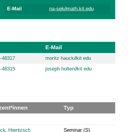
E-Mail
na-sek∂math.kit.edu
E-Mail
8-48317
moritz hauck
∂
kit edu
8-48315
joseph holten
∂
kit edu
zent*innen
Typ
ck
,
Hientzsch
Seminar (S)