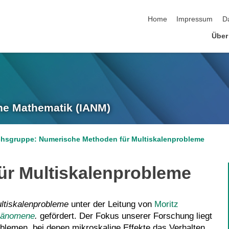
Navigation überspringen
Home
Impressum
D
Über
he Mathematik (IANM)
sgruppe: Numerische Methoden für Multiskalenprobleme
ür Multiskalenprobleme
ltiskalenprobleme
unter der Leitung von
Moritz
hänomene
.
gefördert. Der Fokus unserer Forschung liegt
blemen, bei denen mikroskalige Effekte das Verhalten