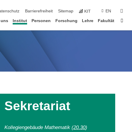
suc
atenschutz
Barrierefreiheit
Sitemap
EN
KIT
Star
 uns
Institut
Personen
Forschung
Lehre
Fakultät
Sekretariat
Kollegiengebäude Mathematik (
20.30
)