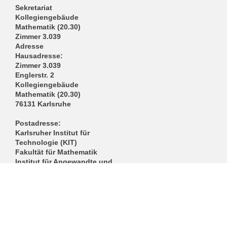
Sekretariat
Kollegiengebäude
Mathematik (20.30)
Zimmer 3.039
Adresse
Hausadresse:
Zimmer 3.039
Englerstr. 2
Kollegiengebäude
Mathematik (20.30)
76131 Karlsruhe
Postadresse:
Karlsruher Institut für
Technologie (KIT)
Fakultät für Mathematik
Institut für Angewandte und
Numerische Mathematik
Arbeitsgruppe 3:
Wissenschaftliches
Rechnen
Englerstr. 2
Kollegiengebäude