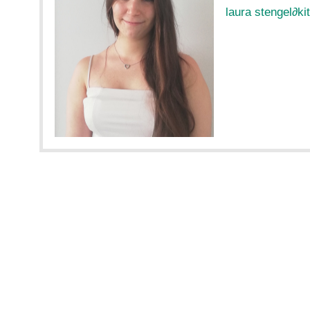
laura stengel
∂
ki