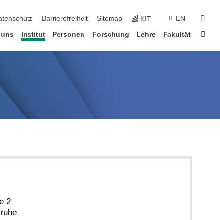
suc
atenschutz
Barrierefreiheit
Sitemap
EN
KIT
Star
 uns
Institut
Personen
Forschung
Lehre
Fakultät
e 2
sruhe