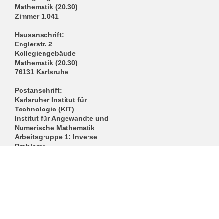
Mathematik (20.30)
Zimmer 1.041
Hausanschrift:
Englerstr. 2
Kollegiengebäude
Mathematik (20.30)
76131 Karlsruhe
Postanschrift:
Karlsruher Institut für
Technologie (KIT)
Institut für Angewandte und
Numerische Mathematik
Arbeitsgruppe 1: Inverse
Probleme
Kaiserstraße 12
D-76131 Karlsruhe
Email:
agip-
sekretariat
∂
ianm kit edu
Öffnungszeiten: