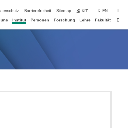
suc
atenschutz
Barrierefreiheit
Sitemap
EN
KIT
Star
 uns
Institut
Personen
Forschung
Lehre
Fakultät